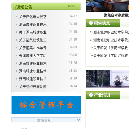
业、企业及个人提供终身学习和职业发展
more...
|通知公告
1
服务，努力打造湖南建设领域继续教育
聚焦自考高质量发
04-17
“黄埔军校”领军品牌。自2008年设立以
关于怀化市大鑫艺...
来，依托学院的办学资源，坚持立德树人
招生信息
04-16
湖南城建职业技术...
根本任务。
04-10
关于湖南城建职业...
湖南城建职业技术学院2.
04-10
关于征集建筑施工...
湖南城建职业技术学院2.
04-09
关于征集2026年专...
关于印发《学历继续教..
03-06
天津城建大学学历...
关于印发《学历继续教..
01-26
湖南城建职业技术...
01-25
湖南城建职业技术...
01-19
湖南城建职业技术...
01-14
关于组织开展湖南...
行业培训