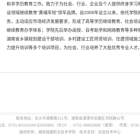
和非学历教育工作。致力于为社会、行业、企业及个人提供终身学习
设领域继续教育“黄埔军校”领军品牌。自2008年设立以来，依托学
务，主动适应市场经济发展要求，形成了高等学历继续教育、社会培
继续教育办学体系；学院先后举办函授、自考助学和网络教育等多种
湖南省乡镇规划建设干部培训、乡村建设工匠师资培训、住建领域施
力提升培训等多个培训项目，为社会、行业培养了大批优秀专业人才
联系地址：长沙市湘春路311号、湖南省湘潭市岳塘区书院路42号
：0731-84315349 82920881（长沙）、0731-58662889（湘潭） 传真：0731-5
版权所有：湖南城建职业技术学院 技术支持：信息技术中心