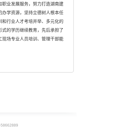
和职业发展服务，努力打造湖南建
院的办学资源，坚持立德树人根本任
训和行业人才考培并举、多元化的
形式的学历继续教育，先后承担了
工现场专业人员培训、管理干部能
。
8662889