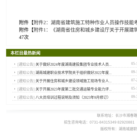
附件【
附件2：湖南省建筑施工特种作业人员操作技能考核
附件【
附件1：《湖南省住房和城乡建设厅关于开展建筑
47
次
本栏目最热新闻
05-
[
通知公告
]
关于做好2024年度湖南建投集团专业技术人员...
09-
[
通知公告
]
湖南城建职业技术学院关于组织做好2022年度...
07-
[
通知公告
]
关于开展住房和城乡建设领域施工现场专业人...
05-
[
通知公告
]
关于开展2023年度第二批交通运输专业能力评...
09-
[
通知公告
]
八大员培训过程说明及须知（2023年9月修订）
联系地址：长沙市湘春路
招生咨询电话：0731-84315349 8292088
版权所有：湖南城建职